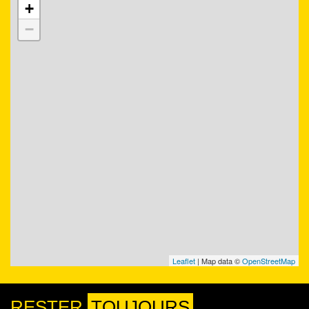
+
−
Leaflet
| Map data ©
OpenStreetMap
RESTER
TOUJOURS