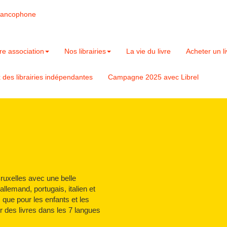
francophone
re association
Nos librairies
La vie du livre
Acheter un li
x des librairies indépendantes
Campagne 2025 avec Librel
Bruxelles avec une belle
allemand, portugais, italien et
 que pour les enfants et les
 des livres dans les 7 langues