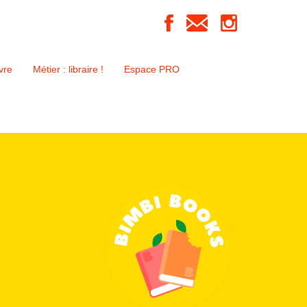
vre
Métier : libraire !
Espace PRO